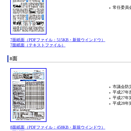
常任委員
7面紙面（PDFファイル：515KB・新規ウインドウ）
7面紙面（テキストファイル）
8面
市議会防
平成27
平成27年
平成28年
8面紙面（PDFファイル：458KB・新規ウインドウ）