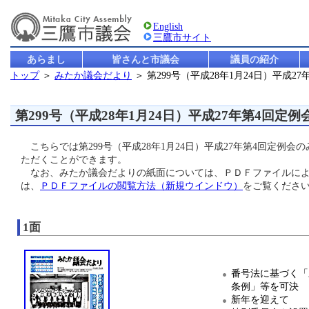
English
三鷹市サイト
あらまし
皆さんと市議会
議員の紹介
トップ
＞
みたか議会だより
＞ 第299号（平成28年1月24日）平成2
第299号（平成28年1月24日）平成27年第4回定例
こちらでは第299号（平成28年1月24日）平成27年第4回定例
ただくことができます。
なお、みたか議会だよりの紙面については、ＰＤＦファイルによ
は、
ＰＤＦファイルの閲覧方法（新規ウインドウ）
をご覧くださ
1面
番号法に基づく「
条例」等を可決
新年を迎えて