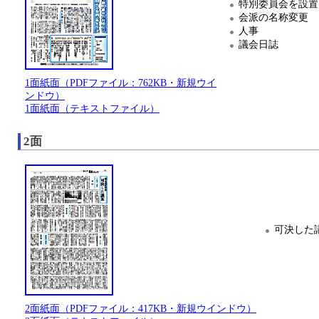
特別委員会を設置
会派の名称変更
人事
議会日誌
1面紙面（PDFファイル：762KB・新規ウイ
ンドウ）
1面紙面（テキストファイル）
2面
可決した
2面紙面（PDFファイル：417KB・新規ウインドウ）