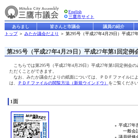
English
三鷹市サイト
あらまし
皆さんと市議会
議員の紹介
トップ
＞
みたか議会だより
＞ 第295号（平成27年4月29日）平成2
第295号（平成27年4月29日）平成27年第1回定例
こちらでは第295号（平成27年4月29日）平成27年第1回定例
ただくことができます。
なお、みたか議会だよりの紙面については、ＰＤＦファイルによ
は、
ＰＤＦファイルの閲覧方法（新規ウインドウ）
をご覧くださ
1面
平成27
一般会計
議員研修