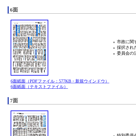
6面
市政に関
採択され
委員会の
6面紙面（PDFファイル：577KB・新規ウインドウ）
6面紙面（テキストファイル）
7面
特別委員