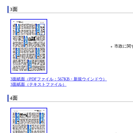
3面
市政に関
3面紙面（PDFファイル：567KB・新規ウインドウ）
3面紙面（テキストファイル）
4面