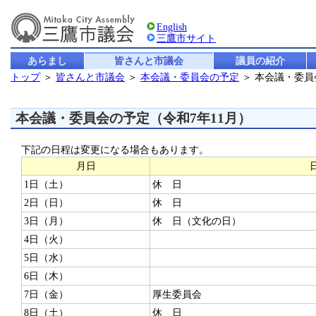
English
三鷹市サイト
あらまし
皆さんと市議会
議員の紹介
トップ
＞
皆さんと市議会
＞
本会議・委員会の予定
＞ 本会議・委員
本会議・委員会の予定（令和7年11月）
下記の日程は変更になる場合もあります。
月日
1日（土）
休 日
2日（日）
休 日
3日（月）
休 日（文化の日）
4日（火）
5日（水）
6日（木）
7日（金）
厚生委員会
8日（土）
休 日