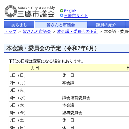
English
三鷹市サイト
あらまし
皆さんと市議会
議員の紹介
トップ
＞
皆さんと市議会
＞
本会議・委員会の予定
＞ 本会議・委
本会議・委員会の予定（令和7年6月）
下記の日程は変更になる場合もあります。
月日
1日（日）
休 日
2日（月）
本会議
3日（火）
4日（水）
議会運営委員会
5日（木）
本会議
6日（金）
総務委員会
7日（土）
休 日
8日（日）
休 日