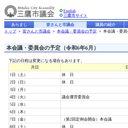
English
三鷹市サイト
あらまし
皆さんと市議会
議員の紹介
トップ
＞
皆さんと市議会
＞
本会議・委員会の予定
＞ 本会議・委
本会議・委員会の予定（令和6年6月）
下記の日程は変更になる場合もあります。
月日
1日（土）
休 日
2日（日）
休 日
3日（月）
4日（火）
議会運営委員会
5日（水）
6日（木）
7日（金）
（第2回定例会開会）本会議
8日（土）
休 日