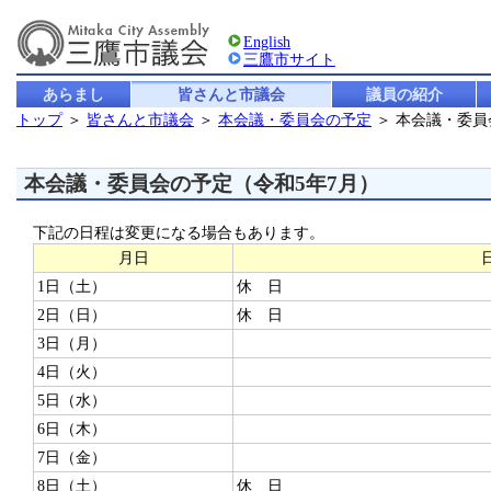
English
三鷹市サイト
あらまし
皆さんと市議会
議員の紹介
トップ
＞
皆さんと市議会
＞
本会議・委員会の予定
＞ 本会議・委
本会議・委員会の予定（令和5年7月）
下記の日程は変更になる場合もあります。
月日
1日（土）
休 日
2日（日）
休 日
3日（月）
4日（火）
5日（水）
6日（木）
7日（金）
8日（土）
休 日