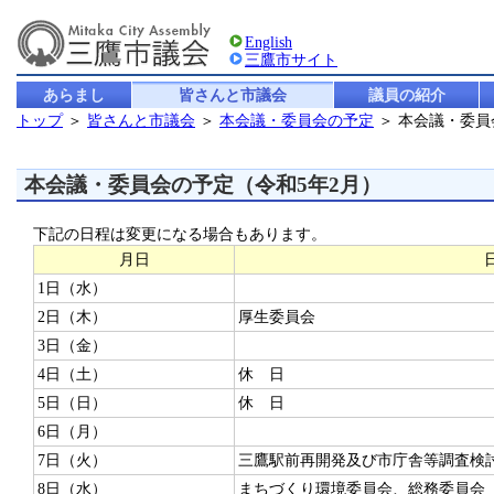
English
三鷹市サイト
あらまし
皆さんと市議会
議員の紹介
トップ
＞
皆さんと市議会
＞
本会議・委員会の予定
＞ 本会議・委
本会議・委員会の予定（令和5年2月）
下記の日程は変更になる場合もあります。
月日
1日（水）
2日（木）
厚生委員会
3日（金）
4日（土）
休 日
5日（日）
休 日
6日（月）
7日（火）
三鷹駅前再開発及び市庁舎等調査検
8日（水）
まちづくり環境委員会、総務委員会