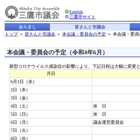
English
三鷹市サイト
あらまし
皆さんと市議会
トップ
＞
皆さんと市議会
＞
本会議・委員会の予定
＞ 本会議・委
本会議・委員会の予定（令和4年6月）
新型コロナウイルス感染症の影響により、下記日程は大幅に変更
月日
6月1日（水）
2日（木）
3日（金）
4日（土）
休 日
5日（日）
休 日
6日（月）
議会運営委員会
7日（火）
8日（水）