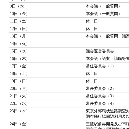
9日（木）
本会議（一般質問）
10日（金）
本会議（一般質問）
11日（土）
休 日
12日（日）
休 日
13日（月）
本会議（一般質問、議
14日（火）
15日（水）
議会運営委員会
16日（木）
本会議（議案・請願等
17日（金）
常任委員会（1）
18日（土）
休 日
19日（日）
休 日
20日（月）
常任委員会（2）
21日（火）
常任委員会（3）
22日（水）
常任委員会（4）
23日（木）
東京外郭環状道路調査
調布飛行場周辺利用及
24日（金）
三鷹駅前再開発及び市