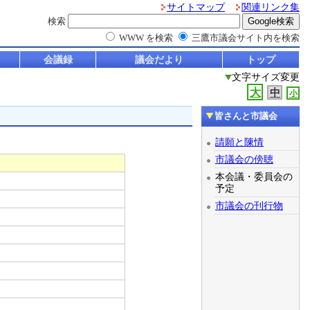
サイトマップ
関連リンク集
検索
WWW を検索
三鷹市議会サイト内を検索
会議録
議会だより
トップ
文字サイズ変更
大
中
小
皆さんと市議会
請願と陳情
市議会の傍聴
本会議・委員会の
予定
市議会の刊行物