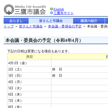
English
三鷹市サイト
あらまし
皆さんと市議会
議員の紹介
トップ
＞
皆さんと市議会
＞
本会議・委員会の予定
＞ 本会議・委
本会議・委員会の予定（令和4年4月）
下記の日程は変更になる場合もあります。
月日
4月1日（金）
2日（土）
休 日
3日（日）
休 日
4日（月）
5日（火）
6日（水）
7日（木）
8日（金）