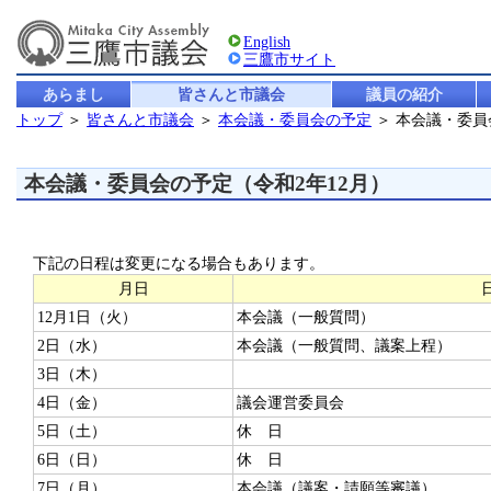
English
三鷹市サイト
あらまし
皆さんと市議会
議員の紹介
トップ
＞
皆さんと市議会
＞
本会議・委員会の予定
＞ 本会議・委員
本会議・委員会の予定（令和2年12月）
下記の日程は変更になる場合もあります。
月日
12月1日（火）
本会議（一般質問）
2日（水）
本会議（一般質問、議案上程）
3日（木）
4日（金）
議会運営委員会
5日（土）
休 日
6日（日）
休 日
7日（月）
本会議（議案・請願等審議）