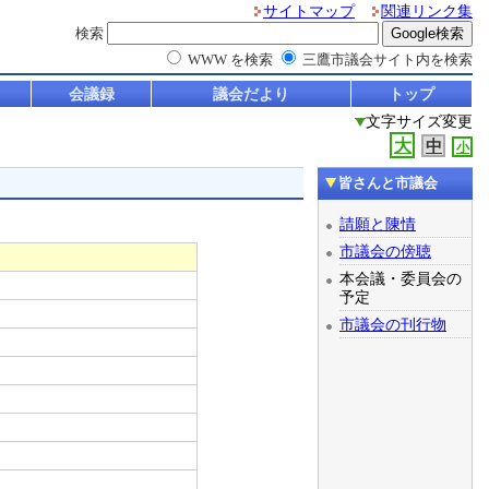
サイトマップ
関連リンク集
検索
WWW を検索
三鷹市議会サイト内を検索
会議録
議会だより
トップ
文字サイズ変更
大
中
小
皆さんと市議会
請願と陳情
市議会の傍聴
本会議・委員会の
予定
市議会の刊行物