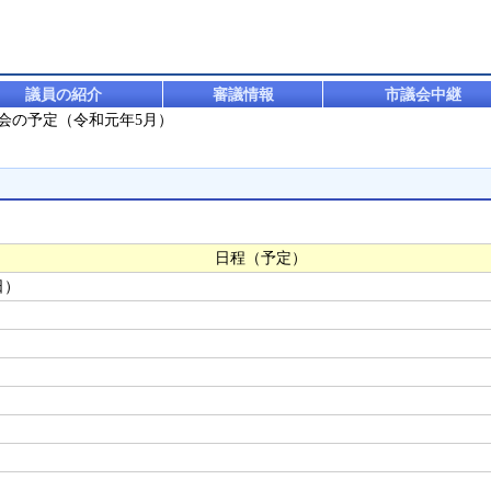
議員の紹介
審議情報
市議会中継
員会の予定（令和元年5月）
日程（予定）
日）