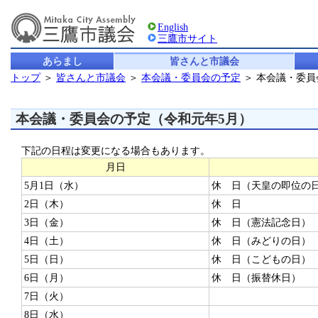
English
三鷹市サイト
あらまし
皆さんと市議会
トップ
＞
皆さんと市議会
＞
本会議・委員会の予定
＞ 本会議・委
本会議・委員会の予定（令和元年5月）
下記の日程は変更になる場合もあります。
月日
5月1日（水）
休 日（天皇の即位の
2日（木）
休 日
3日（金）
休 日（憲法記念日）
4日（土）
休 日（みどりの日）
5日（日）
休 日（こどもの日）
6日（月）
休 日（振替休日）
7日（火）
8日（水）