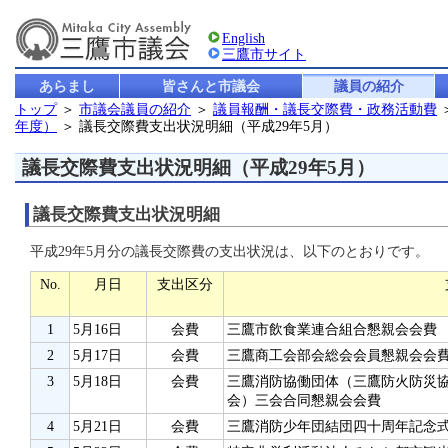
English
三鷹市サイト
あらまし
皆さんと市議会
議員の紹介
トップ
＞
市議会議員の紹介
＞
議員報酬・議長交際費・政務活動費
年度）
＞ 議長交際費支出状況明細（平成29年5月）
議長交際費支出状況明細（平成29年5月）
議長交際費支出状況明細
平成29年5月分の議長交際費の支出状況は、以下のとおりです。
No.
月日
支出区分
1
5月16日
会費
三鷹市飲食業連合組合懇親会会費
2
5月17日
会費
三鷹商工会部会総会会員懇親会会
3
5月18日
会費
三鷹消防協働団体（三鷹防火防災
会）三会合同懇親会会費
4
5月21日
会費
三鷹消防少年団結団四十周年記念