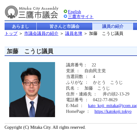
English
三鷹市サイト
あらまし
皆さんと市議会
議員の紹介
トップ
＞
市議会議員の紹介
＞
議員名簿
＞ 加藤 こうじ議員
加藤 こうじ議員
議席番号： 22
党派 ： 自由民主党
当選回数 ： 4
ふりがな ： かとう こうじ
氏名 ： 加藤 こうじ
住所・連絡先 ： 井の頭2-13-29
電話番号 ： 0422-77-8629
E-Mail ：
kato_koji_mitaka@jcom.zaq
HomePage ：
https://katokoji.tokyo
Copyright (C) Mitaka City. All rights reserved.