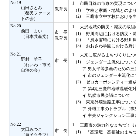
No.19
1
市民目線の市政の実現につい
山田さとみ
教育長
(1)
学校と家庭・地域とのより
（都民ファース
(2)
三鷹市立中学校における生
トの会）
No.20
1
大沢地域の防災・減災の取組
前田 まい
市 長
(1)
野川周辺における防災・減
（日本共産党）
教育長
(2)
「風水害時における野川周
(3)
おおさわ学園における野川
No.21
1
未来に広がるまちづくりにつ
野村 羊子
市 長
(1)
ジェンダー主流化につい
（れいわ・市民
ア
男女平等参画のための三鷹
自治の会）
イ
市のジェンダー主流化に
(2)
ゼロカーボンシティー達成
ア
第4期三鷹市地球温暖化
イ
気候市民会議について
(3)
東京外環道路工事につい
ア
外環工事のトラブル（事
イ
中央ジャンクション工事
No.22
1
三鷹市の魅力的なまちづくり
太田みつこ
市 長
(1)
「高環境・高福祉のまちづ
（自民クラブ）