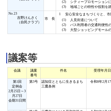
(2)
シティープロモーション
(3)
地域ごとの特性や役割を踏
No.23
1
安心安全なまちづくりと、市
吉野けんさく
市 長
(1)
人見街道について
（自民クラブ）
(2)
バス利用者の交通利便性の
(3)
大型ショッピングモールの
議案等
会議
議案
件名
受理年月日
番号
第1回
第3号
認知症とともに生きるまち
令和8年2月1
定例会
三鷹条例
2月25日～3
月27日
会期31日間