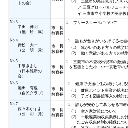
(2)
三鷹市の英語教育につい
トの会）
ア
三鷹グローバルフューチ
イ
三鷹市立小学校の英語教
No.3
1
フリースクールについて
半田 伸明
市 長
（無 所 属）
教育長
No.4
1
誰もが働きがいを持てる社会
赤松 大一
市 長
(1)
障がいのある方々の就労
（公 明 党）
教育長
(2)
働く意欲がある方々の就労
No.5
1
三鷹市の不登校出現率の激減は
中泉きよし
市 長
を基盤とした小・中一貫教育の
（日本維新の
教育長
会）
No.6
1
健康で快適に住み続けられる
池田 有也
市 長
(1)
健康ポイント事業の拡充
（自民クラブ）
教育長
(2)
子ども図書館導入の検討
No.7
1
誰もが安心して暮らせる市政
佐々木かずよ
市 長
(1)
空き家対策について
（公 明 党）
教育長
(2)
一般廃棄物収集業務におけ
たごみ収集体制の確保につ
(3)
私立小・中学校に通われる