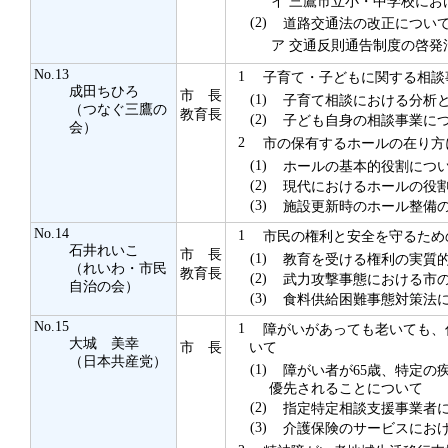
イ
三鷹市立小・中学校にお
(2)
道路交通法の改正につい
ア
交通反則通告制度の啓発
No.13
1
子育て・子どもに関する相談
成田ちひろ
市 長
(1)
子育て相談における分析と
（つなぐ三鷹の
教育長
(2)
子ども自身の相談事業に
会）
2
市の保有するホールの在り方
(1)
ホールの基本的役割につ
(2)
現代におけるホールの役割
(3)
施設更新時のホール整備の
No.14
1
市民の権利と安全を守るため
石井れいこ
市 長
(1)
教育を受ける権利の実質的
（れいわ・市民
教育長
(2)
武力攻撃事態における市の
自治の会）
(3)
食料供給困難事態対策法に
No.15
1
障がいがあっても老いても、
大城 美幸
市 長
いて
（日本共産党）
(1)
障がい者が65歳、特定の疾
優先されることについて
(2)
指定特定相談支援事業者
(3)
介護保険のサービスにおけ