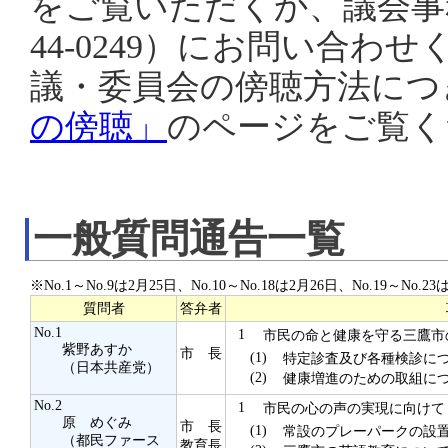
をご覧いただくか、議会事務局
44-0249）にお問い合わ
議・委員会の傍聴方法につ
の傍聴」
のページをご覧く
一般質問通告一覧
※No.1～No.9は2月25日、No.10～No.18は2月26日、No.19～No
質問者
答弁者
No.1
1
市民の命と健康を守る三鷹市
紫野あすか
市 長
(1)
特定診査及び各種検診に
（日本共産党）
(2)
健康増進のための取組に
No.2
1
市民の心の声の実現に向けて
原 めぐみ
市 長
(1)
常設のプレーパークの設置
（都民ファース
教育長