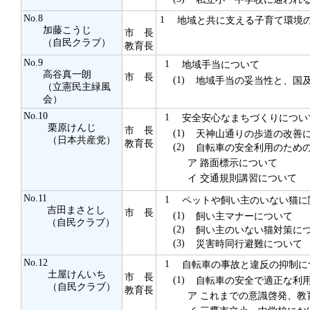
No.8
1
地域と共に支える子育て環境の
加藤こうじ
市 長
（自民クラブ）
教育長
No.9
1
地域手当について
高谷真一朗
市 長
(1)
地域手当の妥当性と、国及
（立憲民主緑風
会）
No.10
1
安全安心なまちづくりについ
栗原けんじ
市 長
(1)
天神山通りの歩道の改善
（日本共産党）
教育長
(2)
自転車の安全利用のための
ア
路面標示について
イ
交通規則講習について
No.11
1
ペットや飼い主のいない猫に
吉田まさとし
市 長
(1)
飼い主マナーについて
（自民クラブ）
(2)
飼い主のいない猫対策に
(3)
災害時同行避難について
No.12
1
自転車の事故と違反の抑制に
土屋けんいち
市 長
(1)
自転車の安全で適正な利用
（自民クラブ）
教育長
ア
これまでの意識啓発、教