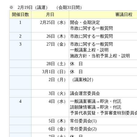
※ 2月19日（議運） （会期31日間）
開催日数
月日
審議日程
1
2月25日（水）
開会・会期決定
市政に関する一般質問
2
26日（木）
市政に関する一般質問
3
27日（金）
市政に関する一般質問
一般議案上程・説明
施政方針・当初予算上程・説明
28日（土）
休 日
3月1日（日）
休 日
2日（月）
（議案検討）
3日（火）
議会運営委員会
4
4日（水）
一般議案審議→即決・付託
請願陳情審議→即決・付託
予算代表質疑・予算審査特別委員
5日（木）
常任委員会(1)
6日（金）
常任委員会(2)
7日（土）
休 日