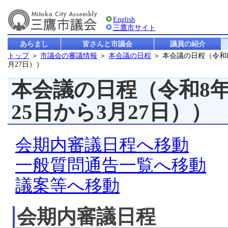
English
三鷹市サイト
あらまし
皆さんと市議会
議員の紹介
トップ
＞
市議会の審議情報
＞
本会議の日程
＞ 本会議の日程（令和8
月27日））
本会議の日程（令和8年
25日から3月27日））
会期内審議日程へ移動
一般質問通告一覧へ移動
議案等へ移動
会期内審議日程