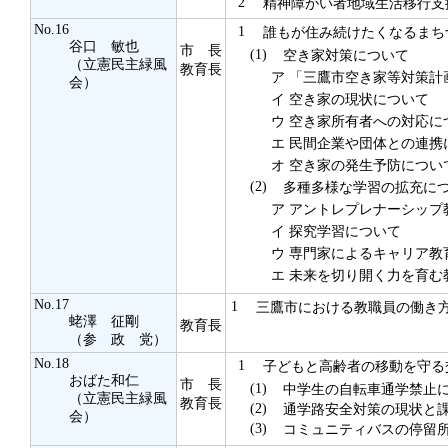
2
精神障がい者地域生活移行支
No.16
1
誰もが住み続けたくなるまち
谷口 敏也
市 長
(1)
空き家対策について
（立憲民主緑風
教育長
ア
「三鷹市空き家等対策計
会）
イ
空き家の現状について
ウ
空き家所有者への対応に
エ
民間企業や団体との連携
オ
空き家の発生予防につい
(2)
多種多様な学習の拡充に
ア
アントレプレナーシップ
イ
探究学習について
ウ
専門家によるキャリア教
エ
未来を切り開く力を育む
No.17
1
三鷹市における教職員の働き方
蛯澤 征剛
教育長
（参 政 党）
No.18
1
子どもと高齢者の移動を守る
おばた和仁
市 長
(1)
中学生の自転車通学禁止
（立憲民主緑風
教育長
(2)
通学路安全対策の現状と
会）
(3)
コミュニティバスの停留所