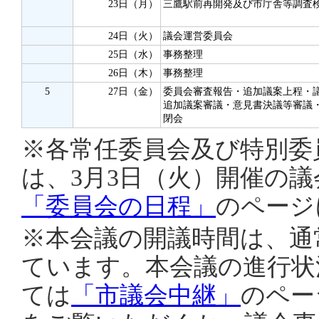
23日（月）
三鷹駅前再開発及び市庁舎等調査
24日（火）
議会運営委員会
25日（水）
事務整理
26日（木）
事務整理
5
27日（金）
委員会審査報告・追加議案上程・
追加議案審議・意見書決議等審議
閉会
※各常任委員会及び特別委
は、3月3日（火）開催の
「委員会の日程」
のページ
※本会議の開議時間は、通常
ています。本会議の進行状
ては
「市議会中継」
のペー