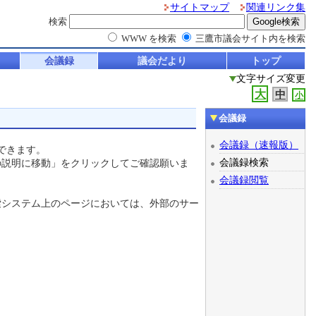
サイトマップ
関連リンク集
検索
WWW を検索
三鷹市議会サイト内を検索
会議録
議会だより
トップ
文字サイズ変更
大
中
小
会議録
会議録（速報版）
できます。
会議録検索
説明に移動」をクリックしてご確認願いま
会議録閲覧
システム上のページにおいては、外部のサー