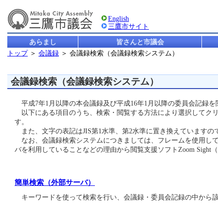
English
三鷹市サイト
あらまし
皆さんと市議会
トップ
＞
会議録
＞ 会議録検索（会議録検索システム）
会議録検索（会議録検索システム）
平成7年1月以降の本会議録及び平成16年1月以降の委員会記録
以下にある項目のうち、検索・閲覧する方法により選択してクリ
す。
また、文字の表記はJIS第1水準、第2水準に置き換えています
なお、会議録検索システムにつきましては、フレームを使用して
バを利用していることなどの理由から閲覧支援ソフトZoom Sigh
簡単検索（外部サーバ）
キーワードを使って検索を行い、会議録・委員会記録の中から該