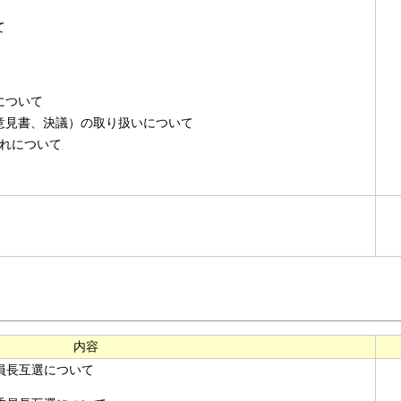
て
について
見書、決議）の取り扱いについて
流れについて
内容
員長互選について