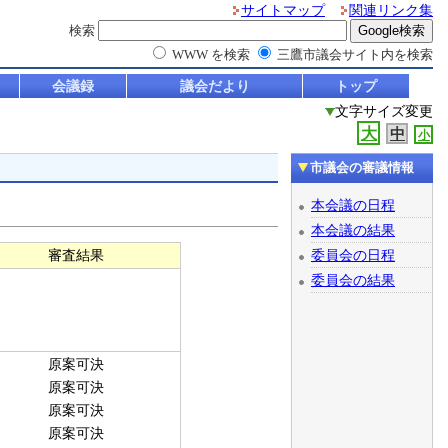
サイトマップ
関連リンク集
検索
WWW を検索
三鷹市議会サイト内を検索
会議録
議会だより
トップ
文字サイズ変更
大
中
小
市議会の審議情報
本会議の日程
本会議の結果
委員会の日程
審査結果
委員会の結果
原案可決
原案可決
原案可決
原案可決