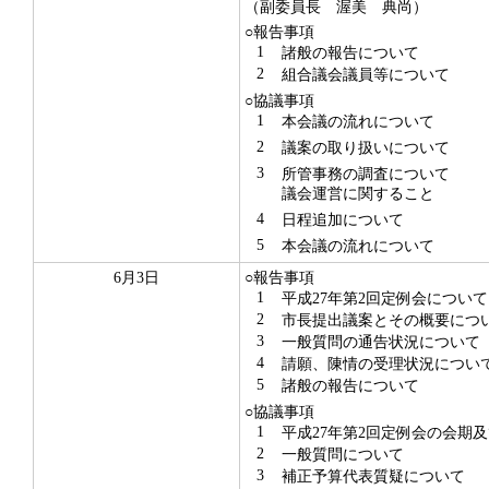
（副委員長 渥美 典尚）
○報告事項
1
諸般の報告について
2
組合議会議員等について
○協議事項
1
本会議の流れについて
2
議案の取り扱いについて
3
所管事務の調査について
議会運営に関すること
4
日程追加について
5
本会議の流れについて
6月3日
○報告事項
1
平成27年第2回定例会について
2
市長提出議案とその概要につ
3
一般質問の通告状況について
4
請願、陳情の受理状況につい
5
諸般の報告について
○協議事項
1
平成27年第2回定例会の会期
2
一般質問について
3
補正予算代表質疑について