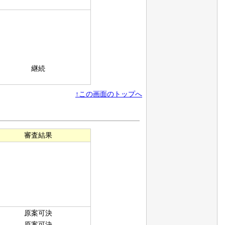
継続
↑この画面のトップへ
審査結果
原案可決
原案可決