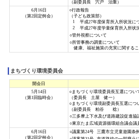
（副委員長 宍戸 治重）
6月16日
○行政報告
（第2回定例会）
（子ども政策部）
1
平成27年度保育所入所状況に
2
平成27年度学童保育所入所状
○管外視察について
○所管事務の調査について
健康、福祉施策の充実に関するこ
まちづくり環境委員会
開会日
5月14日
○まちづくり環境委員長互選につい
（第1回臨時会）
（委員長 土屋 健一）
○まちづくり環境副委員長互選につ
（副委員長 粕谷 稔）
○三多摩上下水及び道路建設促進協
○東京たま広域資源循環組合議会議
6月16日
○議案第24号
三鷹市立児童遊園条
（第2回定例会）
○議案第31号
市道路線の一部廃止