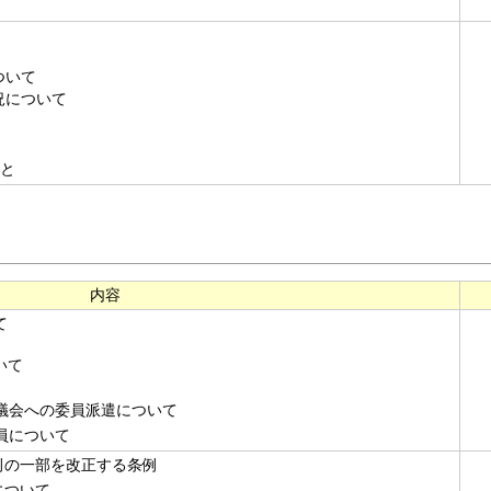
ついて
況について
と
内容
て
いて
議会への委員派遣について
員について
例の一部を改正する条例
について