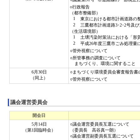
○行政報告
（都市整備部）
1
東京における都市計画道路の整
2
三鷹都市計画道路3･2･2号及
（生活環境部）
1
土壌汚染対策法における「形質
2
平成26年度三鷹市ごみ処理量
○管外視察について
○所管事務の調査について
まちづくり、環境に関すること
6月30日
○まちづくり環境委員会審査報告書
（同上）
○管外視察について
議会運営委員会
開会日
5月14日
○議会運営委員長互選について
（第1回臨時会）
（委員長 高谷真一朗）
○議会運営副委員長互選について