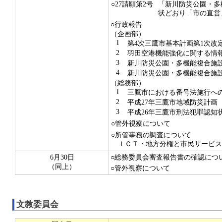
○27請願第2号
「新川防災公園・多
状どおり「市の直営
○行政報告
（企画部）
1
第4次三鷹市基本計画第1次改
2
羽田空港機能強化に関する情
3
新川防災公園・多機能複合施設
4
新川防災公園・多機能複合施設
（総務部）
1
三鷹市における番号法施行への
2
平成27年三鷹市地域防災計画
3
平成26年三鷹市刑法犯罪認知
○管外視察について
○所管事務の調査について
ＩＣＴ・地方分権と市民サービス
6月30日
○総務委員会審査報告書の確認につ
（同上）
○管外視察について
文教委員会