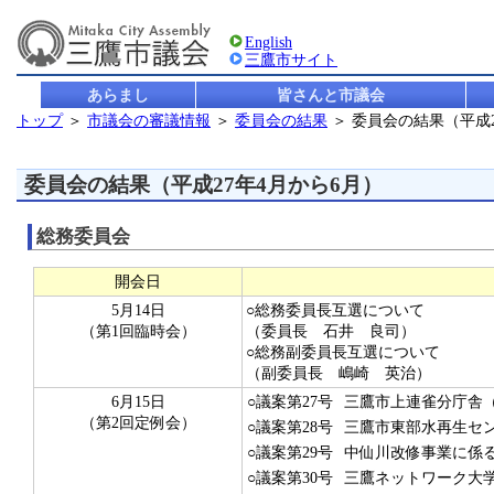
English
三鷹市サイト
あらまし
皆さんと市議会
トップ
＞
市議会の審議情報
＞
委員会の結果
＞ 委員会の結果（平成2
委員会の結果（平成27年4月から6月）
総務委員会
開会日
5月14日
○総務委員長互選について
（第1回臨時会）
（委員長 石井 良司）
○総務副委員長互選について
（副委員長 嶋崎 英治）
6月15日
○議案第27号
三鷹市上連雀分庁舎
（第2回定例会）
○議案第28号
三鷹市東部水再生セ
○議案第29号
中仙川改修事業に係
○議案第30号
三鷹ネットワーク大