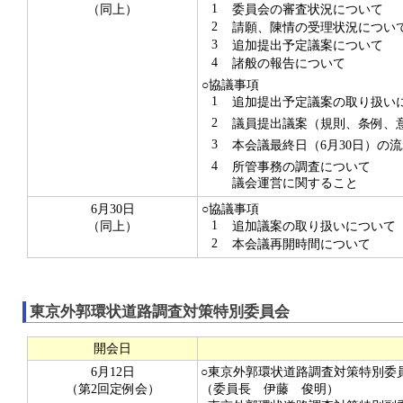
1
（同上）
委員会の審査状況について
2
請願、陳情の受理状況につい
3
追加提出予定議案について
4
諸般の報告について
○協議事項
1
追加提出予定議案の取り扱い
2
議員提出議案（規則、条例、意
3
本会議最終日（6月30日）の
4
所管事務の調査について
議会運営に関すること
6月30日
○協議事項
1
（同上）
追加議案の取り扱いについて
2
本会議再開時間について
東京外郭環状道路調査対策特別委員会
開会日
6月12日
○東京外郭環状道路調査対策特別委
（第2回定例会）
（委員長 伊藤 俊明）