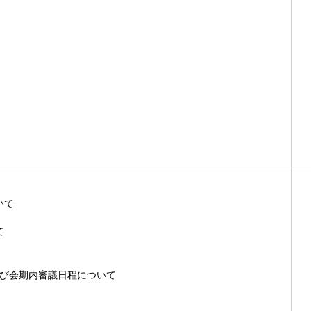
いて
て
及び会期内審議日程について