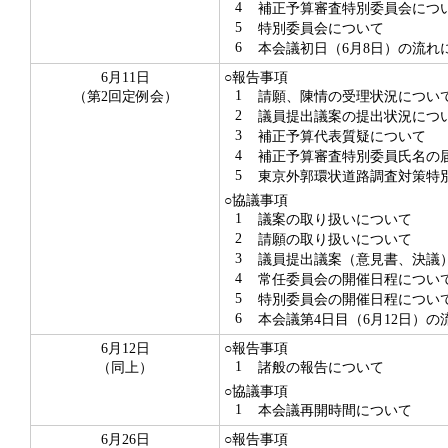
4
補正予算審査特別委員会につ
5
特別委員会について
6
本会議初日（6月8日）の流れ
6月11日
○報告事項
1
（第2回定例会）
請願、陳情の受理状況につい
2
議員提出議案の提出状況につ
3
補正予算代表質疑について
4
補正予算審査特別委員氏名の
5
東京外郭環状道路調査対策特別
○協議事項
1
議案の取り扱いについて
2
請願の取り扱いについて
3
議員提出議案（意見書、決議
4
常任委員会の開催日程につい
5
特別委員会の開催日程につい
6
本会議第4日目（6月12日）の
6月12日
○報告事項
1
（同上）
諸般の報告について
○協議事項
1
本会議再開時間について
6月26日
○報告事項