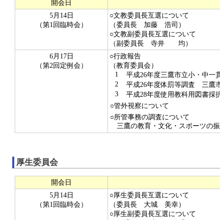
開会日
5月14日
○文教委員長互選について
（第1回臨時会）
（委員長 加藤 浩司）
○文教副委員長互選について
（副委員長 寺井 均）
6月17日
○行政報告
（第2回定例会）
（教育委員会）
1
平成26年度三鷹市立小・中一
2
平成26年度体罰等調査 三鷹
3
平成28年度使用教科用図書採
○管外視察について
○所管事務の調査について
三鷹の教育・文化・スポーツの振
厚生委員会
開会日
5月14日
○厚生委員長互選について
（第1回臨時会）
（委員長 大城 美幸）
○厚生副委員長互選について