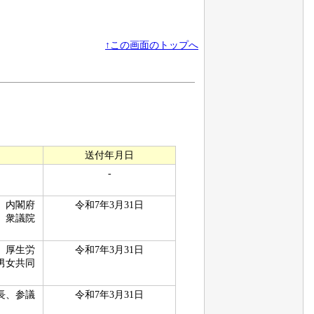
↑この画面のトップへ
送付年月日
-
、内閣府
令和7年3月31日
、衆議院
、厚生労
令和7年3月31日
男女共同
長、参議
令和7年3月31日