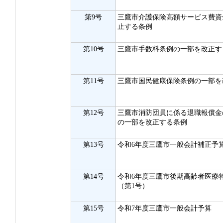
第9号
三鷹市介護保険高額サービス費資
止する条例
第10号
三鷹市手数料条例の一部を改正す
第11号
三鷹市国民健康保険条例の一部を
第12号
三鷹市消防団員に係る退職報償金
の一部を改正する条例
第13号
令和6年度三鷹市一般会計補正予
第14号
令和6年度三鷹市後期高齢者医療
（第1号）
第15号
令和7年度三鷹市一般会計予算