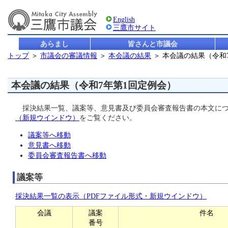
English
三鷹市サイト
あらまし
皆さんと市議会
トップ
＞
市議会の審議情報
＞
本会議の結果
＞ 本会議の結果（令和
本会議の結果（令和7年第1回定例会）
採決結果一覧、議案等、意見書及び委員会審査報告書の本文につ
（新規ウインドウ）
をご覧ください。
議案等へ移動
意見書へ移動
委員会審査報告書へ移動
議案等
採決結果一覧の表示（PDFファイル形式・新規ウインドウ）
会議
議案
件名
番号