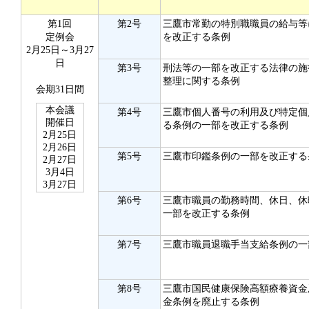
第1回
第2号
三鷹市常勤の特別職職員の給与等
定例会
を改正する条例
2月25日～3月27
日
第3号
刑法等の一部を改正する法律の施
整理に関する条例
会期31日間
本会議
第4号
三鷹市個人番号の利用及び特定個
開催日
る条例の一部を改正する条例
2月25日
2月26日
第5号
三鷹市印鑑条例の一部を改正する
2月27日
3月4日
3月27日
第6号
三鷹市職員の勤務時間、休日、休
一部を改正する条例
第7号
三鷹市職員退職手当支給条例の一
第8号
三鷹市国民健康保険高額療養資金
金条例を廃止する条例