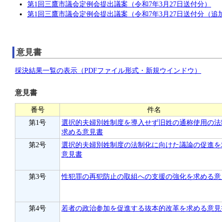
第1回三鷹市議会定例会提出議案（令和7年3月27日送付分）
第1回三鷹市議会定例会提出議案（令和7年3月27日送付分（追
意見書
採決結果一覧の表示（PDFファイル形式・新規ウインドウ）
意見書
番号
件名
第1号
選択的夫婦別姓制度を導入せず旧姓の通称使用の法
求める意見書
第2号
選択的夫婦別姓制度の法制化に向けた議論の促進を
意見書
第3号
性犯罪の再犯防止の取組への支援の強化を求める意
第4号
若者の政治参加を促進する抜本的改革を求める意見