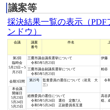
議案等
採決結果一覧の表示（PD
ンドウ）
会議
議案
件名
番号
第2回
三鷹市議会議長選挙について
伊藤
臨時会
令和5年5月23日
5月23日～5
三鷹市議会副議長選挙について
粕谷
月25日
令和5年5月23日
第25号
監査委員の選任について（岩見 大
令和
会期3日間
三）
本会議
開催日
総務委員の選任について
高谷
5月23日
令和5年5月24日 選任 定数7人
稔、
5月24日
令和5年5月24日 正副委員長互選
5月25日