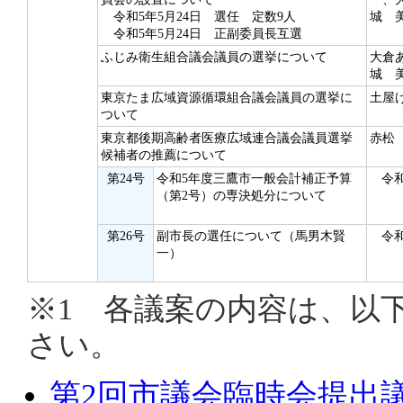
令和5年5月24日 選任 定数9人
城 
令和5年5月24日 正副委員長互選
ふじみ衛生組合議会議員の選挙について
大倉
城 
東京たま広域資源循環組合議会議員の選挙に
土屋
ついて
東京都後期高齢者医療広域連合議会議員選挙
赤松
候補者の推薦について
第24号
令和5年度三鷹市一般会計補正予算
令和
（第2号）の専決処分について
第26号
副市長の選任について（馬男木賢
令和
一）
※1 各議案の内容は、以
さい。
第2回市議会臨時会提出議