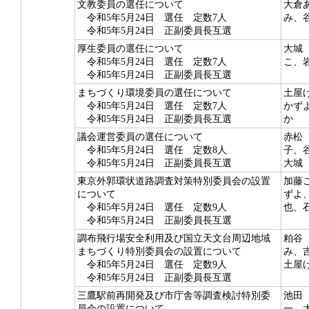
文教委員の選任について
大倉
令和5年5月24日 選任 定数7人
み、
令和5年5月24日 正副委員長互選
厚生委員の選任について
大城
令和5年5月24日 選任 定数7人
こ、
令和5年5月24日 正副委員長互選
まちづくり環境委員の選任について
土屋
令和5年5月24日 選任 定数7人
かず
令和5年5月24日 正副委員長互選
か
議会運営委員の選任について
赤松
令和5年5月24日 選任 定数8人
子、
令和5年5月24日 正副委員長互選
大城
東京外郭環状道路調査対策特別委員会の設置
加藤
について
ずよ
令和5年5月24日 選任 定数9人
也、
令和5年5月24日 正副委員長互選
調布飛行場安全利用及び国立天文台周辺地域
粕谷
まちづくり特別委員会の設置について
み、
令和5年5月24日 選任 定数9人
土屋
令和5年5月24日 正副委員長互選
三鷹駅前再開発及び市庁舎等調査検討特別委
池田
員会の設置について
一、