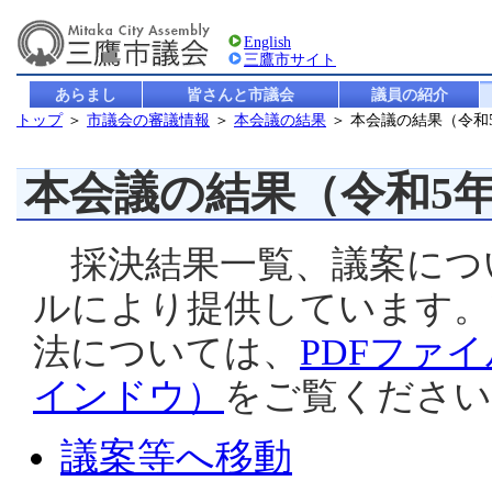
English
三鷹市サイト
あらまし
皆さんと市議会
議員の紹介
トップ
＞
市議会の審議情報
＞
本会議の結果
＞ 本会議の結果（令和
本会議の結果（令和5
採決結果一覧、議案につ
ルにより提供しています。
法については、
PDFファ
インドウ）
をご覧ください
議案等へ移動