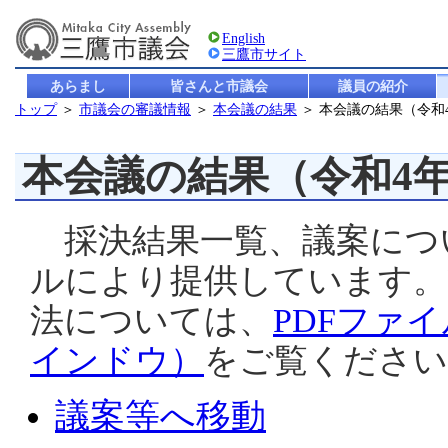
English
三鷹市サイト
あらまし
皆さんと市議会
議員の紹介
トップ
＞
市議会の審議情報
＞
本会議の結果
＞ 本会議の結果（令和
本会議の結果（令和4
採決結果一覧、議案につ
ルにより提供しています。
法については、
PDFファ
インドウ）
をご覧ください
議案等へ移動