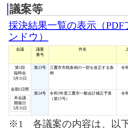
議案等
採決結果一覧の表示（PD
ンドウ）
会議
議案
件名
番号
第1回
第23号
三鷹市市税条例の一部を改正する条
令和
臨時会
例
3月31日
会期1日間
第24号
令和3年度三鷹市一般会計補正予算
令和
本会議
（第15号）
開催日
3月31日
※1 各議案の内容は、以