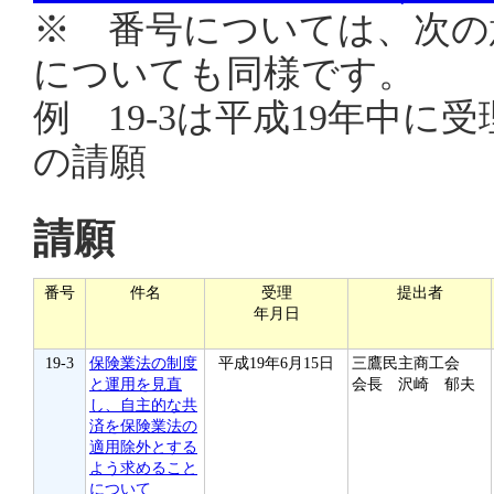
※ 番号については、次の
についても同様です。
例 19-3は平成19年中に
の請願
請願
番号
件名
受理
提出者
年月日
19-3
保険業法の制度
平成19年6月15日
三鷹民主商工会
と運用を見直
会長 沢崎 郁夫
し、自主的な共
済を保険業法の
適用除外とする
よう求めること
について