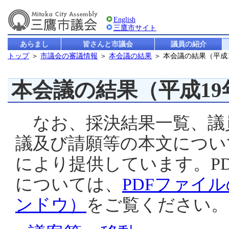
English
三鷹市サイト
あらまし
皆さんと市議会
議員の紹介
トップ
＞
市議会の審議情報
＞
本会議の結果
＞ 本会議の結果（平成
本会議の結果（平成19
なお、採決結果一覧、議
議及び請願等の本文につい
により提供しています。P
については、
PDFファイ
ンドウ）
をご覧ください。