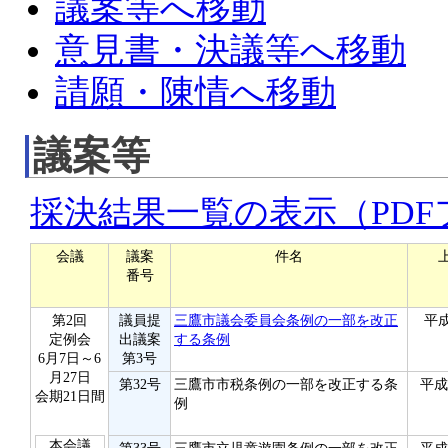
議案等へ移動
意見書・決議等へ移動
請願・陳情へ移動
議案等
採決結果一覧の表示（PD
会議
議案
件名
番号
第2回
議員提
三鷹市議会委員会条例の一部を改正
平成
定例会
出議案
する条例
6月7日～6
第3号
月27日
第32号
三鷹市市税条例の一部を改正する条
平成
会期21日間
例
本会議