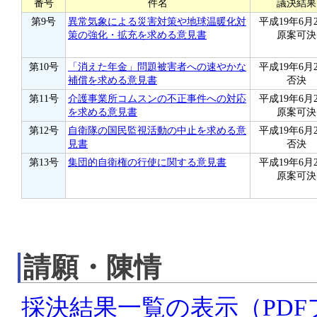
番号
件名
議決結果
第9号
異常気象による災害対策や地球温暖化対
平成19年6月
策の強化・拡充を求める意見書
原案可決
第10号
「消えた年金」問題被害者への速やかな
平成19年6月
補償を求める意見書
否決
第11号
介護事業所コムスンの不正事件への対応
平成19年6月
を求める意見書
原案可決
第12号
自衛隊の国民監視活動の中止を求める意
平成19年6月
見書
否決
第13号
集団的自衛権の行使に関する意見書
平成19年6月
原案可決
請願・陳情
採決結果一覧の表示（PD