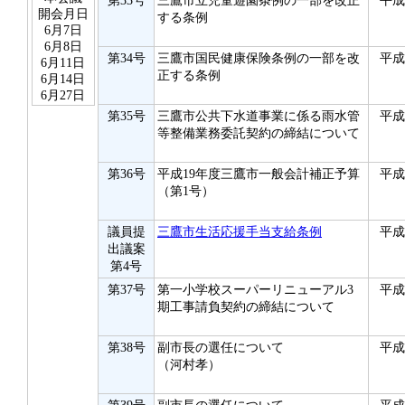
第33号
三鷹市立児童遊園条例の一部を改正
平成
開会月日
する条例
6月7日
6月8日
第34号
三鷹市国民健康保険条例の一部を改
平成
6月11日
正する条例
6月14日
6月27日
第35号
三鷹市公共下水道事業に係る雨水管
平成
等整備業務委託契約の締結について
第36号
平成19年度三鷹市一般会計補正予算
平成
（第1号）
議員提
三鷹市生活応援手当支給条例
平成
出議案
第4号
第37号
第一小学校スーパーリニューアル3
平成
期工事請負契約の締結について
第38号
副市長の選任について
平成
（河村孝）